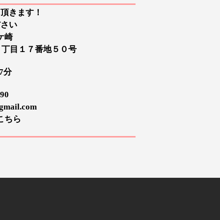
て頂きます！
ださい
ケ崎
川１丁目１７番地５０号
7分
90
mail.com
こちら