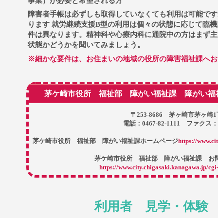
事業）が必要と希望される方
障害者手帳は必ずしも取得していなくても利用は可能です
ります 就労継続支援B型の利用は個々の状態に応じて臨
件は異なります。精神科や心療内科に通院中の方はまず主
状態かどうかを聞いてみましょう。
※細かな要件は、お住まいの地域の役所の障害福祉課へお
茅ケ崎市役所 福祉部 障がい福祉課 障がい福
〒253-8686 茅ヶ崎市茅ヶ崎
電話：0467-82-1111 ファクス：04
茅ケ崎市役所 福祉部 障がい福祉課ホームページ
https://www.ci
茅ケ崎市役所 福祉部 障がい福祉課 お
https://www.city.chigasaki.kanagawa.jp/cgi
利用者 見学・体験